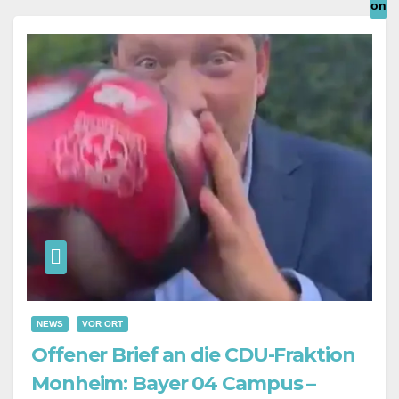
Underline links
format_underlined
Mark links
font_download
Reset all options
cached
Leave feedback
Accessibility
statement
NEWS
VOR ORT
Offener Brief an die CDU-Fraktion
Monheim: Bayer 04 Campus –