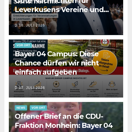
Gute Nachrichten für
Leverkusens Vereine und
Veranstalter
18. JULI 2026
VOR ORT
Bayer 04 Campus: Diese
Chance dürfen wir nicht
einfach aufgeben
17. JULI 2026
NEWS
VOR ORT
Offener Brief an die CDU-
Fraktion Monheim: Bayer 04