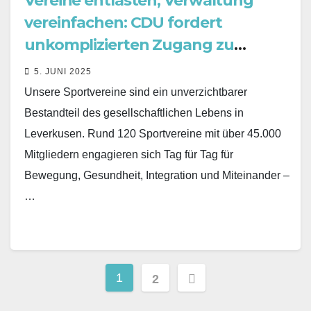
Vereine entlasten, Verwaltung
vereinfachen: CDU fordert
unkomplizierten Zugang zu
Sporthallen in den Ferien
5. JUNI 2025
Unsere Sportvereine sind ein unverzichtbarer
Bestandteil des gesellschaftlichen Lebens in
Leverkusen. Rund 120 Sportvereine mit über 45.000
Mitgliedern engagieren sich Tag für Tag für
Bewegung, Gesundheit, Integration und Miteinander –
…
Seitennummerieru
1
2
der