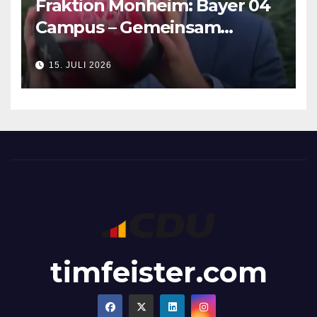
Fraktion Monheim: Bayer 04
Campus – Gemeinsam
Verantwortung für die
15. JULI 2026
Zukunft übernehmen
timfeister.com