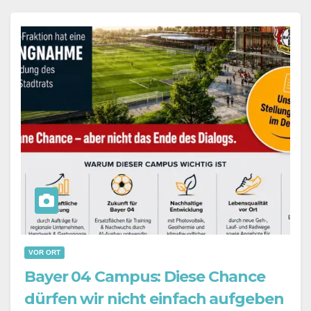
Underline links
format_underlined
Mark links
font_download
Reset all options
cached
Leave feedback
Accessibility
statement
VOR ORT
Bayer 04 Campus: Diese Chance
dürfen wir nicht einfach aufgeben