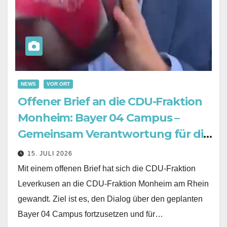
NEWS
VOR ORT
Offener Brief an die CDU-Fraktion
Monheim: Bayer 04 Campus –
Gemeinsam Verantwortung für die
Zukunft übernehmen
15. JULI 2026
Mit einem offenen Brief hat sich die CDU-Fraktion
Leverkusen an die CDU-Fraktion Monheim am Rhein
gewandt. Ziel ist es, den Dialog über den geplanten
Bayer 04 Campus fortzusetzen und für…