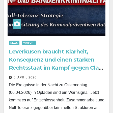
NEWS
VOR ORT
Leverkusen braucht Klarheit,
Konsequenz und einen starken
Rechtsstaat im Kampf gegen Clan-
und Bandenkriminalität
6. APRIL 2026
Die Ereignisse in der Nacht zu Ostermontag
(06.04.2026) in Opladen sind ein Warnsignal. Jetzt
kommt es auf Entschlossenheit, Zusammenarbeit und
Null Toleranz gegenüber kriminellen Strukturen an.