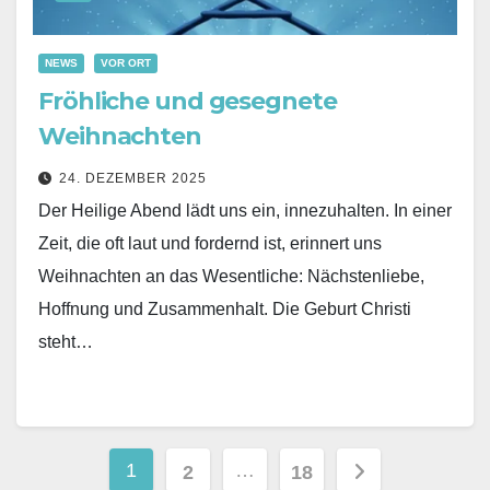
NEWS
VOR ORT
Fröhliche und gesegnete
Weihnachten
24. DEZEMBER 2025
Der Heilige Abend lädt uns ein, innezuhalten. In einer
Zeit, die oft laut und fordernd ist, erinnert uns
Weihnachten an das Wesentliche: Nächstenliebe,
Hoffnung und Zusammenhalt. Die Geburt Christi
steht…
Seitennummerierung
1
…
2
18