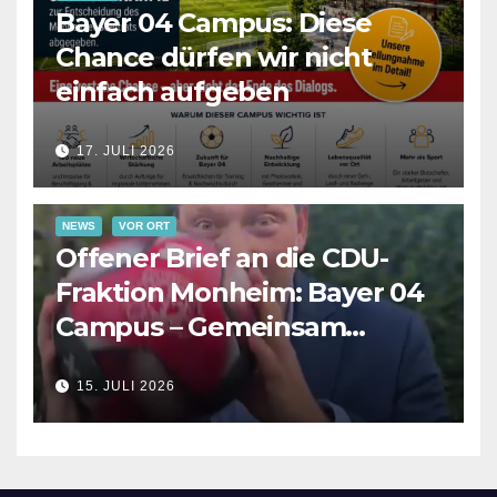
Bayer 04 Campus: Diese
Chance dürfen wir nicht
einfach aufgeben
17. JULI 2026
NEWS
VOR ORT
Offener Brief an die CDU-
Fraktion Monheim: Bayer 04
Campus – Gemeinsam
Verantwortung für die
15. JULI 2026
Zukunft übernehmen