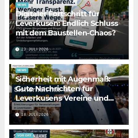
NEWS
Digitaler Fortschritt für
Leverkusen: Endlich Schluss
mit dem Baustellen-Chaos?
23. JULI 2026
NEWS
Sicherheit mit Augenmaß:
Gute Nachrichten für
Leverkusens Vereine und
Veranstalter
18. JULI 2026
VOR ORT