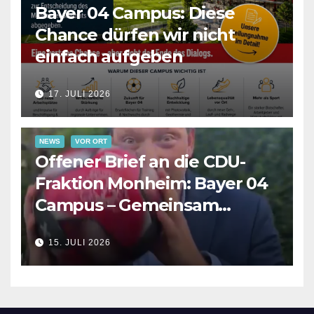
Bayer 04 Campus: Diese
Chance dürfen wir nicht
einfach aufgeben
17. JULI 2026
NEWS
VOR ORT
Offener Brief an die CDU-
Fraktion Monheim: Bayer 04
Campus – Gemeinsam
Verantwortung für die
15. JULI 2026
Zukunft übernehmen