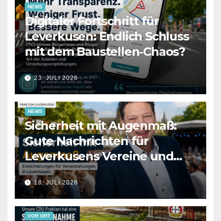
NEWS
Digitaler Fortschritt für
Leverkusen: Endlich Schluss
mit dem Baustellen-Chaos?
23. JULI 2026
NEWS
Sicherheit mit Augenmaß:
Gute Nachrichten für
Leverkusens Vereine und
Veranstalter
18. JULI 2026
VOR ORT