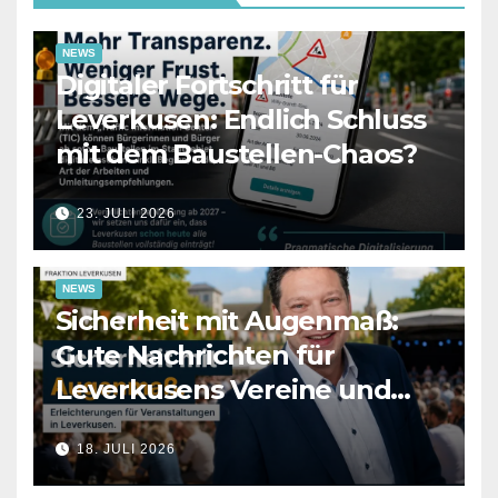
NEWS
Digitaler Fortschritt für
Leverkusen: Endlich Schluss
mit dem Baustellen-Chaos?
23. JULI 2026
NEWS
Sicherheit mit Augenmaß:
Gute Nachrichten für
Leverkusens Vereine und
Veranstalter
18. JULI 2026