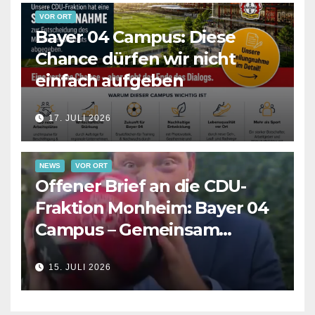
VOR ORT
Bayer 04 Campus: Diese
Chance dürfen wir nicht
einfach aufgeben
17. JULI 2026
NEWS
VOR ORT
Offener Brief an die CDU-
Fraktion Monheim: Bayer 04
Campus – Gemeinsam
Verantwortung für die
15. JULI 2026
Zukunft übernehmen