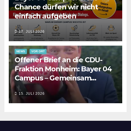
Chance dürfen wir nicht
einfach aufgeben
17. JULI 2026
NEWS
VOR ORT
Offener Brief an die CDU-
Fraktion Monheim: Bayer 04
Campus – Gemeinsam
Verantwortung für die
15. JULI 2026
Zukunft übernehmen