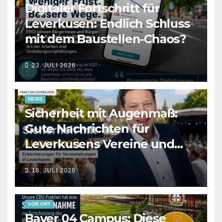
Digitaler Fortschritt für
Leverkusen: Endlich Schluss
mit dem Baustellen-Chaos?
23. JULI 2026
NEWS
Sicherheit mit Augenmaß:
Gute Nachrichten für
Leverkusens Vereine und
Veranstalter
18. JULI 2026
VOR ORT
Bayer 04 Campus: Diese