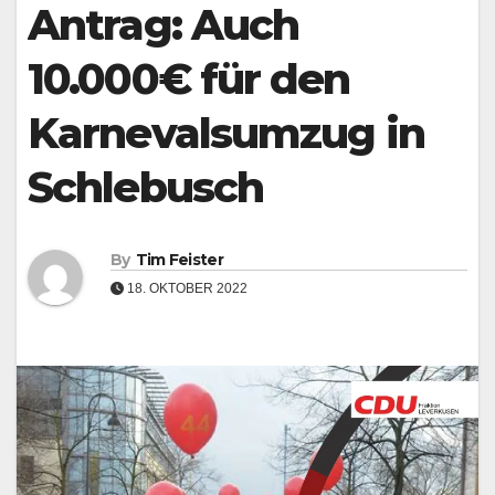
Underline links
Antrag: Auch
format_underlined
Mark links
font_download
10.000€ für den
Reset all options
cached
Karnevalsumzug in
Leave feedback
Accessibility
Schlebusch
statement
By
Tim Feister
18. OKTOBER 2022