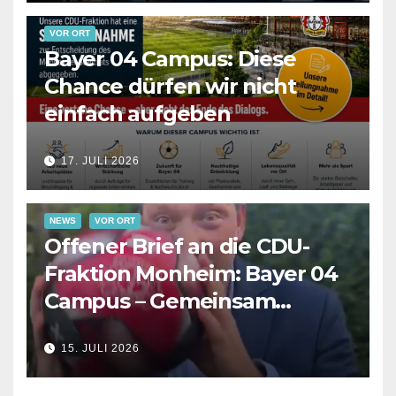
VOR ORT
Bayer 04 Campus: Diese
Chance dürfen wir nicht
einfach aufgeben
17. JULI 2026
NEWS
VOR ORT
Offener Brief an die CDU-
Fraktion Monheim: Bayer 04
Campus – Gemeinsam
Verantwortung für die
15. JULI 2026
Zukunft übernehmen