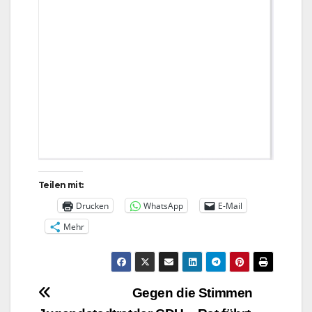
Teilen mit:
Drucken
WhatsApp
E-Mail
Mehr
Beitragsnavigation
Gegen die Stimmen