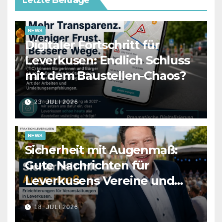
Letzte Beiträge
NEWS
Digitaler Fortschritt für
Leverkusen: Endlich Schluss
mit dem Baustellen-Chaos?
23. JULI 2026
NEWS
Sicherheit mit Augenmaß:
Gute Nachrichten für
Leverkusens Vereine und
Veranstalter
18. JULI 2026