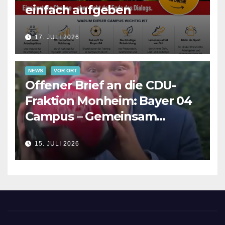
einfach aufgeben
17. JULI 2026
NEWS
VOR ORT
Offener Brief an die CDU-
Fraktion Monheim: Bayer 04
Campus – Gemeinsam
Verantwortung für die
15. JULI 2026
Zukunft übernehmen