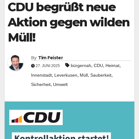
Underline links
CDU begrüßt neue
format_underlined
Mark links
font_download
Aktion gegen wilden
Reset all options
cached
Müll!
Leave feedback
Accessibility
statement
By
Tim Feister
,
,
,
bürgernah
CDU
Heimat
27. JUNI 2025
,
,
,
,
Innenstadt
Leverkusen
Müll
Sauberkeit
,
Sicherheit
Umwelt