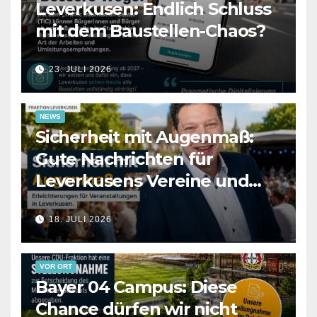
Leverkusen: Endlich Schluss
mit dem Baustellen-Chaos?
23. JULI 2026
NEWS
Sicherheit mit Augenmaß:
Gute Nachrichten für
Leverkusens Vereine und
Veranstalter
18. JULI 2026
VOR ORT
Bayer 04 Campus: Diese
Chance dürfen wir nicht