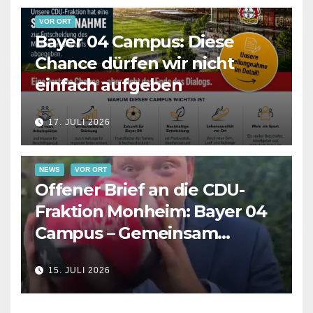
VOR ORT
Bayer 04 Campus: Diese
Chance dürfen wir nicht
einfach aufgeben
17. JULI 2026
NEWS
VOR ORT
Offener Brief an die CDU-
Fraktion Monheim: Bayer 04
Campus – Gemeinsam
Verantwortung für die
15. JULI 2026
Zukunft übernehmen