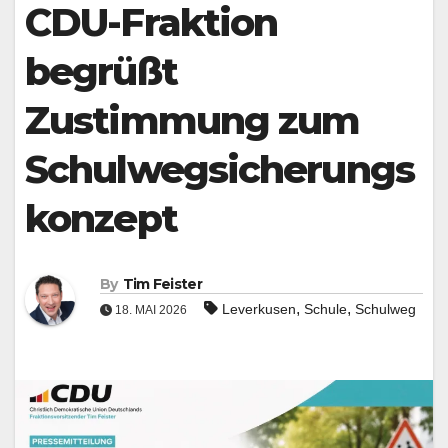
CDU-Fraktion
format_underlined
Underline links
font_download
Mark links
begrüßt
Reset all options
cached
Zustimmung zum
Leave feedback
Accessibility
Schulwegsicherungs
statement
konzept
By
Tim Feister
,
,
Leverkusen
Schule
Schulweg
18. MAI 2026