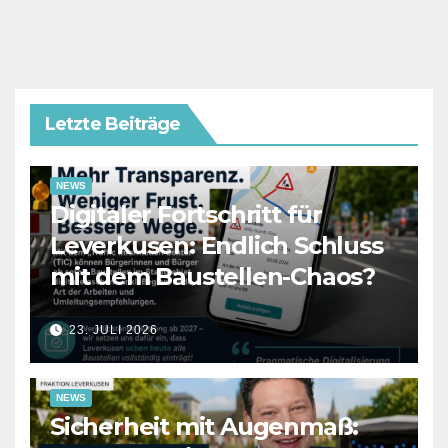
Letzte Beiträge
NEWS
Digitaler Fortschritt für
Leverkusen: Endlich Schluss
mit dem Baustellen-Chaos?
23. JULI 2026
NEWS
Sicherheit mit Augenmaß: