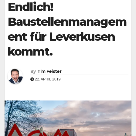
Underline links
Endlich!
format_underlined
Mark links
font_download
Baustellenmanagem
Reset all options
cached
ent für Leverkusen
Leave feedback
Accessibility
kommt.
statement
By
Tim Feister
22. APRIL 2019