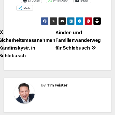
Drucken
WhatsApp
E-Mail
Mehr
Beitragsnavigation
Kinder- und
Sicherheitsmassnahmen
Familienwanderweg
Kandinskystr. in
für Schlebusch
Schlebusch
By
Tim Feister