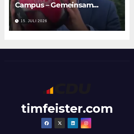
Campus – Gemeinsam
Verantwortung für die
15. JULI 2026
Zukunft übernehmen
timfeister.com