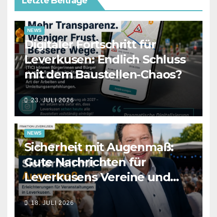
Letzte Beiträge
NEWS
Digitaler Fortschritt für
Leverkusen: Endlich Schluss
mit dem Baustellen-Chaos?
23. JULI 2026
NEWS
Sicherheit mit Augenmaß:
Gute Nachrichten für
Leverkusens Vereine und
Veranstalter
18. JULI 2026