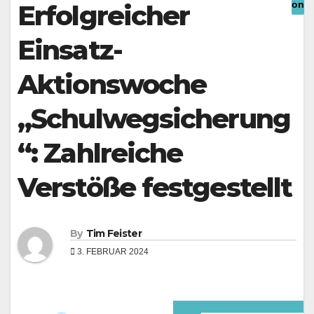
Underline links
Erfolgreicher
format_underlined
Mark links
font_download
Einsatz-
Reset all options
cached
Aktionswoche
Leave feedback
Accessibility
„Schulwegsicherung
statement
“: Zahlreiche
Verstöße festgestellt
By
Tim Feister
3. FEBRUAR 2024