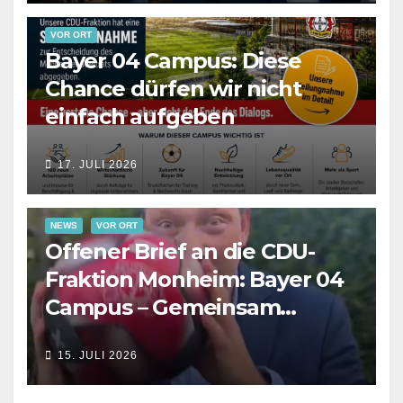
VOR ORT
Bayer 04 Campus: Diese
Chance dürfen wir nicht
einfach aufgeben
17. JULI 2026
NEWS
VOR ORT
Offener Brief an die CDU-
Fraktion Monheim: Bayer 04
Campus – Gemeinsam
Verantwortung für die
15. JULI 2026
Zukunft übernehmen