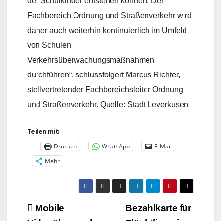
der Schulkinder entstehen können. Der
Fachbereich Ordnung und Straßenverkehr wird
daher auch weiterhin kontinuierlich im Umfeld
von Schulen
Verkehrsüberwachungsmaßnahmen
durchführen“, schlussfolgert Marcus Richter,
stellvertretender Fachbereichsleiter Ordnung
und Straßenverkehr. Quelle: Stadt Leverkusen
Teilen mit:
Drucken
WhatsApp
E-Mail
Mehr
Beitragsnavigation
Mobile
Bezahlkarte für