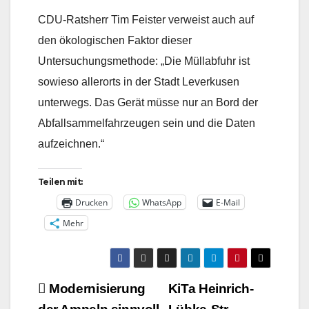
CDU-Ratsherr Tim Feister verweist auch auf
den ökologischen Faktor dieser
Untersuchungsmethode: „Die Müllabfuhr ist
sowieso allerorts in der Stadt Leverkusen
unterwegs. Das Gerät müsse nur an Bord der
Abfallsammelfahrzeugen sein und die Daten
aufzeichnen.“
Teilen mit:
Drucken
WhatsApp
E-Mail
Mehr
Beitragsnavigation
Modernisierung
KiTa Heinrich-