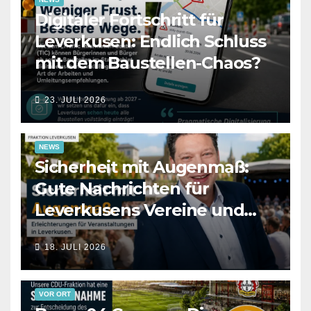
Digitaler Fortschritt für
Leverkusen: Endlich Schluss
mit dem Baustellen-Chaos?
23. JULI 2026
NEWS
Sicherheit mit Augenmaß:
Gute Nachrichten für
Leverkusens Vereine und
Veranstalter
18. JULI 2026
VOR ORT