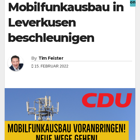
Underline links
Mobilfunkausbau in
format_underlined
Mark links
font_download
Leverkusen
Reset all options
cached
beschleunigen
Leave feedback
Accessibility
statement
By
Tim Feister
15. FEBRUAR 2022