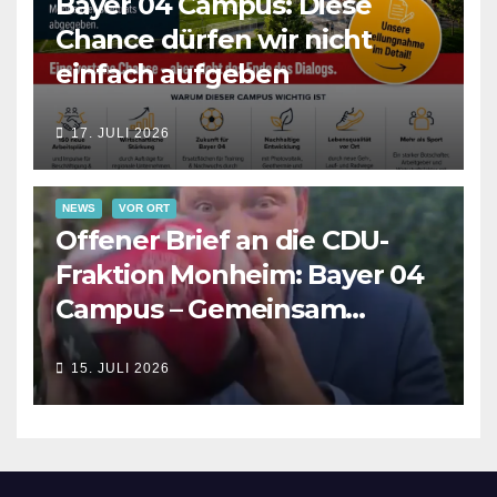
Bayer 04 Campus: Diese
Chance dürfen wir nicht
einfach aufgeben
17. JULI 2026
NEWS
VOR ORT
Offener Brief an die CDU-
Fraktion Monheim: Bayer 04
Campus – Gemeinsam
Verantwortung für die
15. JULI 2026
Zukunft übernehmen