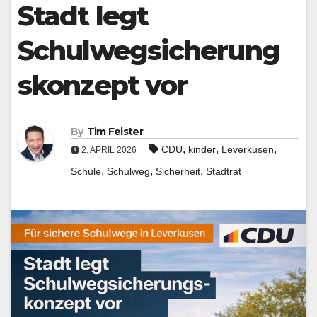
Stadt legt
format_underlined
Underline links
font_download
Mark links
Schulwegsicherung
Reset all options
cached
s­konzept vor
Leave feedback
Accessibility
statement
By
Tim Feister
,
,
,
CDU
kinder
Leverkusen
2. APRIL 2026
,
,
,
Schule
Schulweg
Sicherheit
Stadtrat