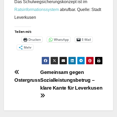
Das Schulwegsicherungskonzept ist im
Ratsinformationssystem
abrufbar. Quelle: Stadt
Leverkusen
Teilen mit:
Drucken
WhatsApp
E-Mail
Mehr
Beitragsnavigation
Gemeinsam gegen
Ostergruss
Sozialleistungsbetrug –
klare Kante für Leverkusen