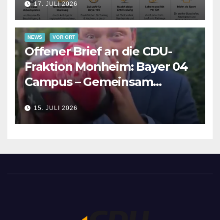
17. JULI 2026
NEWS
VOR ORT
Offener Brief an die CDU-
Fraktion Monheim: Bayer 04
Campus – Gemeinsam
Verantwortung für die
15. JULI 2026
Zukunft übernehmen