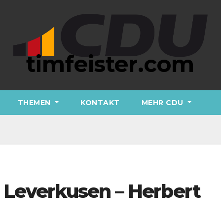
timfeister.com
THEMEN
KONTAKT
MEHR CDU
r Leverkusen – Herbert