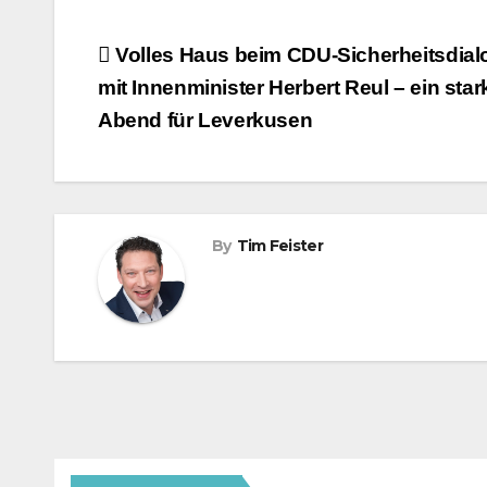
Beitragsnavigation
Volles Haus beim CDU-Sicherheitsdial
mit Innenminister Herbert Reul – ein star
Abend für Leverkusen
By
Tim Feister