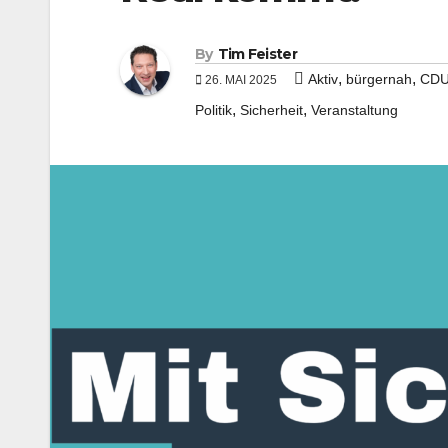
By
Tim Feister
,
,
Aktiv
bürgernah
CD
26. MAI 2025
,
,
Politik
Sicherheit
Veranstaltung