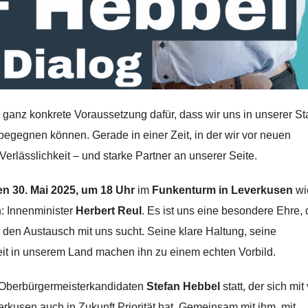
e ganz konkrete Voraussetzung dafür, dass wir uns in unserer St
 begegnen können. Gerade in einer Zeit, in der wir vor neuen
erlässlichkeit – und starke Partner an unserer Seite.
en 30. Mai 2025, um 18 Uhr
im
Funkenturm in Leverkusen
wi
: Innenminister
Herbert Reul
. Es ist uns eine besondere Ehre,
en Austausch mit uns sucht. Seine klare Haltung, seine
eit in unserem Land machen ihn zu einem echten Vorbild.
s Oberbürgermeisterkandidaten
Stefan Hebbel
statt, der sich mit 
erkusen auch in Zukunft Priorität hat. Gemeinsam mit ihm, mit