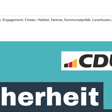
,
,
,
,
,
,
,
U
Engagement
Feister
Hebbel
Heimat
Kommunalpolitik
Leverkusen