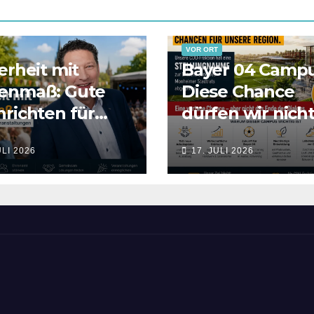
VOR ORT
erheit mit
Bayer 04 Campu
enmaß: Gute
Diese Chance
richten für
dürfen wir nich
erkusens
einfach aufgeb
ULI 2026
17. JULI 2026
eine und
nstalter