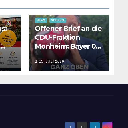
NEWS
VOR ORT
s:
Offener Brief an die
CDU-Fraktion
t
Monheim: Bayer 04
en
Campus –
15. JULI 2026
Gemeinsam
Verantwortung für
die Zukunft
übernehmen