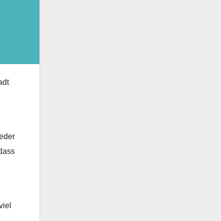
adt
eder
 dass
viel