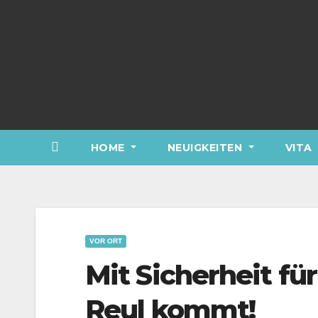
Skip
to
content
HOME
NEUIGKEITEN
VITA
VOR ORT
Mit Sicherheit fü
Reul kommt!