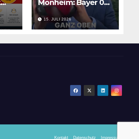
t
Monheim: Bayer 04
en
Campus –
15. JULI 2026
Gemeinsam
Verantwortung für
die Zukunft
übernehmen
Kontakt
Datenschutz
Impressum