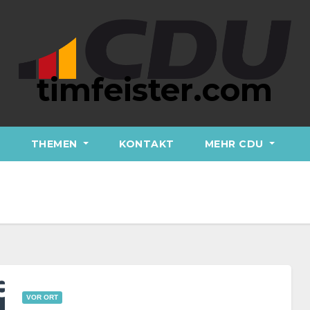
timfeister.com
A
THEMEN
KONTAKT
MEHR CDU
VOR ORT