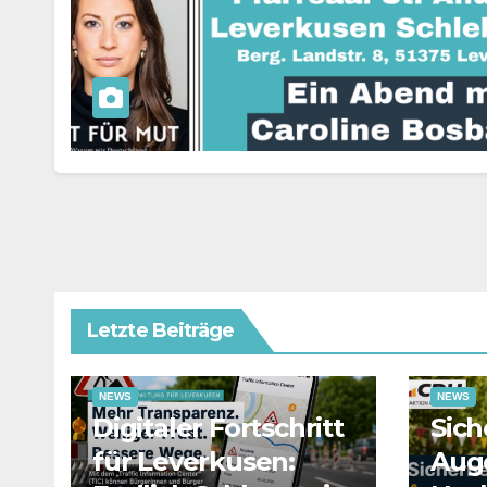
Letzte Beiträge
NEWS
NEWS
Digitaler Fortschritt
Sich
für Leverkusen:
Aug