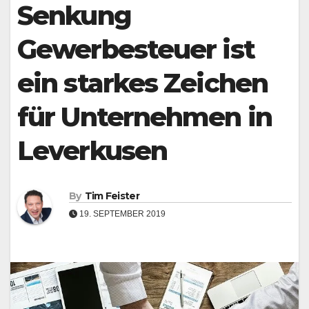
Underline links
Senkung
format_underlined
Mark links
font_download
Gewerbesteuer ist
Reset all options
cached
ein starkes Zeichen
Leave feedback
Accessibility
für Unternehmen in
statement
Leverkusen
By
Tim Feister
19. SEPTEMBER 2019