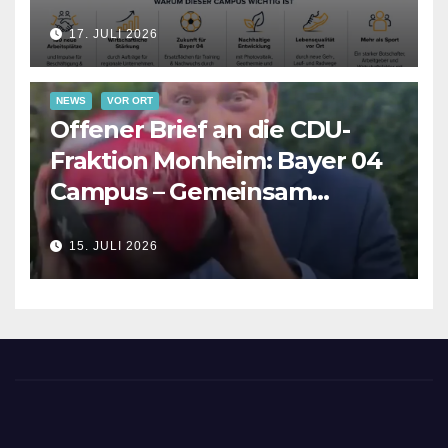
17. JULI 2026
NEWS
VOR ORT
Offener Brief an die CDU-
Fraktion Monheim: Bayer 04
Campus – Gemeinsam
Verantwortung für die
15. JULI 2026
Zukunft übernehmen